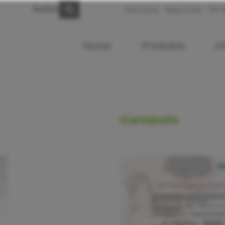
Suchen
Der W
Mein Konto
Neues Konto
Home
Produkte
In
Gartabelle