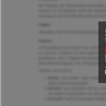
Mit Abgabe der Bestellung übermitteln 
fordern wir unmittelbar nach der Beste
wird durch das Kreditkartenunternehmen 
TWINT
Bezahlen Sie Ihre Bestellung bequem m
PayPal
Im Bestellprozess werden Sie auf die 
zu können, müssen Sie dort registriert 
bestätigen. Nach Abgabe der Bestellung
beim Bestellvorgang.
Die Zahlungstrans
Vorteile von PayPal
Sicher:
Ihre Bank- oder Kreditkar
übers Internet gesendet.
Einfach:
Sie bezahlen mit nur zwei
bei jedem Kauf wieder neu einzu
Schnell:
PayPal Zahlungen treffen