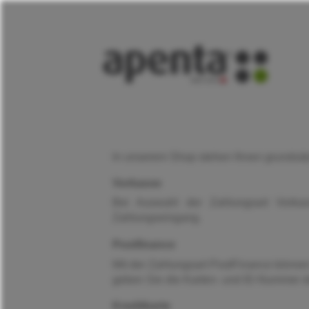
In unserem Shop stehen Ihnen grundsätz
Vorkasse
Bei Auswahl der Zahlungsart Vorka
Zahlungseingang.
Postfinance
Mit der Zahlungsart PostFinance könne
geben Sie die Karten- und ID-Nummer de
Kreditkarte