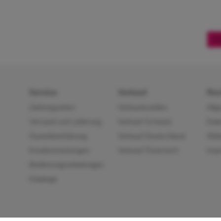
Ak
Service
Verkauf
Rec
Zahlungsarten
Verkaufsstellen
Allg
Versand und Lieferung
Verkauf Schweiz
Dat
Garantieerklärung
Verkauf Deutschland
Wide
Kundenmeinungen
Verkauf Österreich
Imp
Bedienungsanleitungen
Kataloge